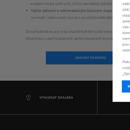
snadno získá zpět svůj ničím nerušený vzhled.
záži
sítě
Tažné zařízení s odnímatelným kulovým čepem tvaru l
rozp
montáží i demontáží koule s použitím běžného nářadí.
webo
vás 
Dlouhodobě se pro Vás snažíme držet nízké ceny. A právě
kter
Akce platí u participujících autorizovaných koncesionářů 
nemu
pro 
odst
OBJEDNAT DO SERVISU
Poku
můž
„Spr
VYHLEDAT DEALERA