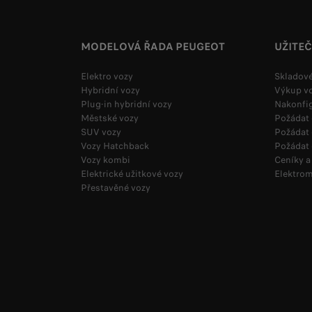
MODELOVÁ ŘADA PEUGEOT
UŽITE
Elektro vozy
Skladové
Hybridní vozy
Výkup v
Plug-in hybridní vozy
Nakonfi
Městské vozy
Požádat
SUV vozy
Požádat 
Vozy Hatchback
Požádat 
Vozy kombi
Ceníky a
Elektrické užitkové vozy
Elektro
Přestavěné vozy