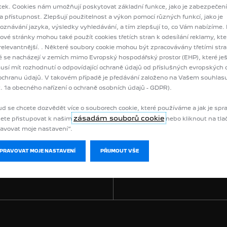
tek. Cookies nám umožňují poskytovat základní funkce, jako je zabezpečení
 a přístupnost. Zlepšují použitelnost a výkon pomocí různých funkcí, jako je
abutího krku
je jednoduchým a velmi běžným typem tažného zařízení nabíze
oznávání jazyka, výsledky vyhledávání, a tím zlepšují to, co Vám nabízíme.
vé stránky mohou také použít cookies třetích stran k odesílání reklamy, kter
relevantnější. . Některé soubory cookie mohou být zpracovávány třetími str
 proto Vám nabízíme všechna
tatažná zařízení a kompatibilní kabely se sl
é se nacházejí v zemích mimo Evropský hospodářský prostor (EHP), které je
Peugeot.
sí mít rozhodnutí o odpovídající ochraně údajů od příslušných evropských
ochranu údajů. V takovém případě je předávání založeno na Vašem souhlasu 
. 1a obecného nařízení o ochraně osobních údajů - GDPR).
VYHLEDAT SERVIS
d se chcete dozvědět více o souborech cookie, které používáme a jak je spr
zásadám souborů cookie
ete přistupovat k našim
nebo kliknout na tla
avovat moje nastavení“.
SPRAVOVAT MOJE NASTAVENÍ
PŘIJMOUT VŠE
ŽÁDOST O CENÍK
ODEBÍRAT NEWS