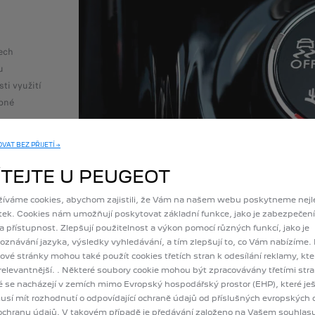
pech
u
ti využití
pné
AT BEZ PŘIJETÍ →
ÍTEJTE U PEUGEOT
íváme cookies, abychom zajistili, že Vám na našem webu poskytneme nejl
tek. Cookies nám umožňují poskytovat základní funkce, jako je zabezpečení
 a přístupnost. Zlepšují použitelnost a výkon pomocí různých funkcí, jako je
oznávání jazyka, výsledky vyhledávání, a tím zlepšují to, co Vám nabízíme.
vé stránky mohou také použít cookies třetích stran k odesílání reklamy, kter
relevantnější. . Některé soubory cookie mohou být zpracovávány třetími str
é se nacházejí v zemích mimo Evropský hospodářský prostor (EHP), které je
sí mít rozhodnutí o odpovídající ochraně údajů od příslušných evropských
ochranu údajů. V takovém případě je předávání založeno na Vašem souhlasu 