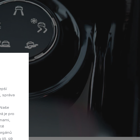
epší
, správa
 Naše
á je pro
anami,
ště
 orgánů
(čl. 49