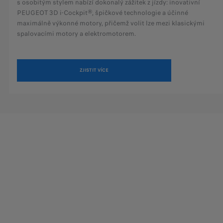
s osobitým stylem nabízí dokonalý zážitek z jízdy: inovativní
PEUGEOT 3D i-Cockpit®, špičkové technologie a účinné
maximálně výkonné motory, přičemž volit lze mezi klasickými
spalovacími motory a elektromotorem.
ZJISTIT VÍCE