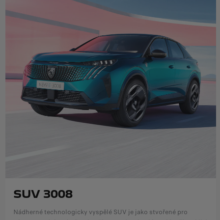
SUV 3008
Nádherné technologicky vyspělé SUV je jako stvořené pro