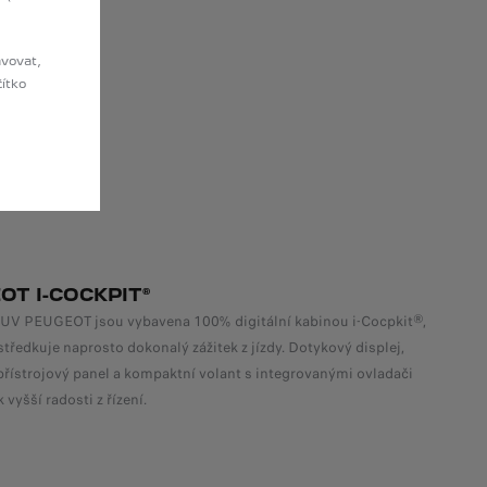
avovat,
čítko
OT I-COCKPIT®
UV PEUGEOT jsou vybavena 100% digitální kabinou i-Cocpkit®,
středkuje naprosto dokonalý zážitek z jízdy. Dotykový displej,
řístrojový panel a kompaktní volant s integrovanými ovladači
k vyšší radosti z řízení.