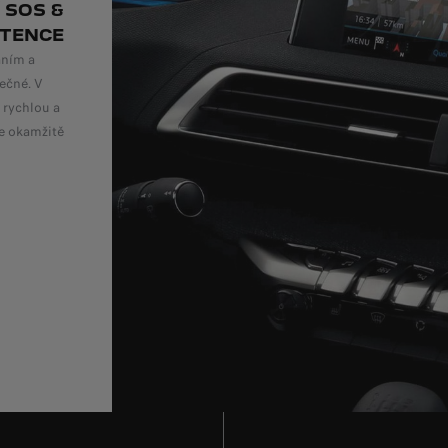
 SOS &
STENCE
áním a
ečné. V
 rychlou a
te okamžitě