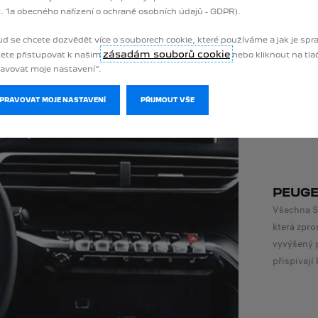
. 1a obecného nařízení o ochraně osobních údajů - GDPR).
d se chcete dozvědět více o souborech cookie, které používáme a jak je spr
zásadám souborů cookie
ete přistupovat k našim
nebo kliknout na tla
avovat moje nastavení“.
SPRAVOVAT MOJE NASTAVENÍ
PŘIJMOUT VŠE
PEUGE
Všechna S
která zpro
vyvýšený p
přispívají 