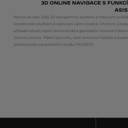
3D ONLINE NAVIGACE S FUNKCÍ
ASI
Nechte se vést. Díky 3D navigačnímu systému s hlasovým ovlád
konektivním službám je cestování velmi snadné, intuitivní a bezp
případě nehody zajistí automatické a geolokační nouzové hlášení
účinnou pomoc. Máte-li poruchu, stačí stisknout tlačítko a bude
přesměrováni na asistenční službu PEUGEOT.