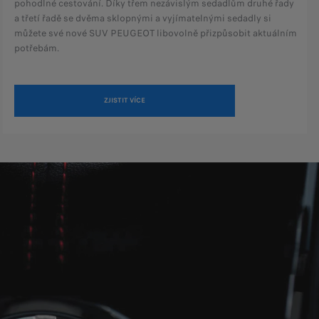
pohodlné cestování. Díky třem nezávislým sedadlům druhé řady
a třetí řadě se dvěma sklopnými a vyjímatelnými sedadly si
můžete své nové SUV PEUGEOT libovolně přizpůsobit aktuálním
potřebám.
ZJISTIT VÍCE