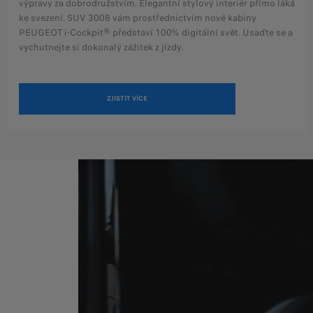
výpravy za dobrodružstvím. Elegantní stylový interiér přímo láká
ke svezení. SUV 3008 vám prostřednictvím nové kabiny
PEUGEOT i-Cockpit® představí 100% digitální svět. Usaďte se a
vychutnejte si dokonalý zážitek z jízdy.
ZJISTIT VÍCE