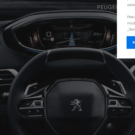
odst
Poku
můž
„Spr