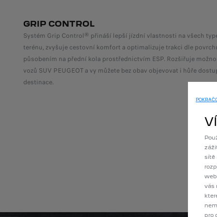
GRIP CONTROL
Systém Grip Control® přináší lepší jízdní vlastnosti na všech ty
terénu, zvyšuje cestovní komfort a optimalizuje trakci dle povrch
působením na přední kola prostřednictvím ESP. Rozšiřuje možnos
vozů SUV PEUGEOT a vy můžete bez obav objevovat i hůře dostu
destinace.
POKRAČOV
V
Použ
záži
sítě
rozp
webo
vás 
kter
nemu
pro 