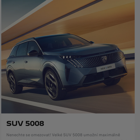
SUV 5008
Nenechte se omezovat! Velké SUV 5008 umožní maximálně