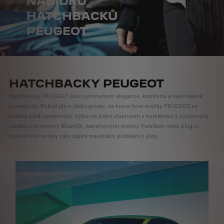
NABÍDKU
HATCHBACKŮ
PEUGEOT
HATCHBACKY PEUGEOT
Hatchbacky PEUGEOT jsou synonymem elegance, komfortu a neomezené
konektivity. Pokud jde o jízdní projev, na know-how značky PEUGEOT se
můžete plně spolehnout. Výborné jízdní vlastnosti v kombinaci s výkonnými
vznětovými motory BlueHDi, benzinovými motory PureTech nebo plug-in
hybridními motory vám zajistí maximální potěšení z jízdy.