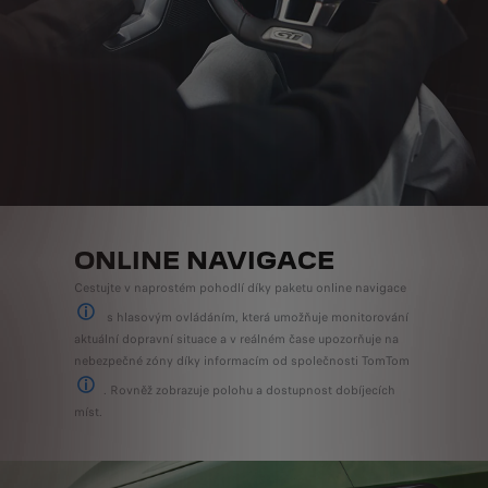
ONLINE NAVIGACE
Cestujte v naprostém pohodlí díky paketu online navigace
s hlasovým ovládáním, která umožňuje monitorování
K dispozici ve standardní výbavě, jako volitelná výbava nebo není k dos
aktuální dopravní situace a v reálném čase upozorňuje na
nebezpečné zóny díky informacím od společnosti TomTom
. Rovněž zobrazuje polohu a dostupnost dobíjecích
Služby TomTom umožňují zobrazovat v reálném čase veškeré relevantní infor
míst.