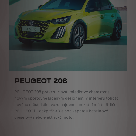
PEUGEOT 208
PEUGEOT 208 potvrzuje svůj mladistvý charakter s
novým sportovně laděným designem. V interiéru tohoto
nového městského vozu najdeme unikátní místo řidiče
PEUGEOT i-Cockpit® 3D a pod kapotou benzinový,
dieselový nebo elektrický motor.