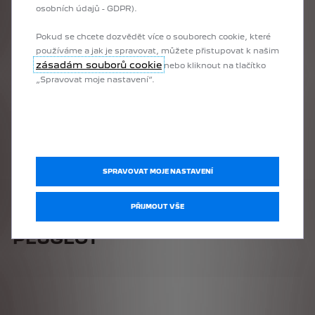
Hatchbacky PEUGEOT jsou vybaveny světlomety s Full LED
osobních údajů - GDPR).
technologií, díky kterým uvidíte lépe na cestu.
Pokud se chcete dozvědět více o souborech cookie, které
V kombinaci s dynamickým předním nárazníkem, LED
používáme a jak je spravovat, můžete přistupovat k našim
mlhovými světly a dynamickými předními LED směrovými
zásadám souborů cookie
nebo kliknout na tlačítko
světly dodává tato technologie přední masce styl a
„Spravovat moje nastavení“.
sportovní vzhled.
V rámci omlazení řady jsou vozy PEUGEOT vybaveny
světelným podpisem integrovaným do halogenových
světlometů.
SPRAVOVAT MOJE NASTAVENÍ
PŘIJMOUT VŠE
OBJEVTE HATCHBACKY
PEUGEOT