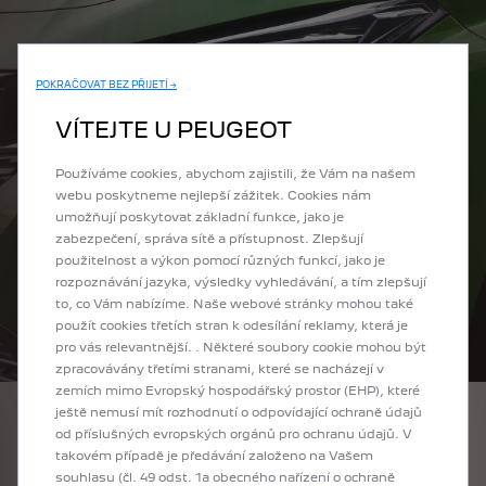
POKRAČOVAT BEZ PŘIJETÍ →
VÍTEJTE U PEUGEOT
Používáme cookies, abychom zajistili, že Vám na našem
webu poskytneme nejlepší zážitek. Cookies nám
umožňují poskytovat základní funkce, jako je
zabezpečení, správa sítě a přístupnost. Zlepšují
použitelnost a výkon pomocí různých funkcí, jako je
rozpoznávání jazyka, výsledky vyhledávání, a tím zlepšují
to, co Vám nabízíme. Naše webové stránky mohou také
použít cookies třetích stran k odesílání reklamy, která je
pro vás relevantnější. . Některé soubory cookie mohou být
zpracovávány třetími stranami, které se nacházejí v
zemích mimo Evropský hospodářský prostor (EHP), které
ještě nemusí mít rozhodnutí o odpovídající ochraně údajů
SVĚTLOMETY S FULL
od příslušných evropských orgánů pro ochranu údajů. V
takovém případě je předávání založeno na Vašem
LED TECHNOLOGIÍ
souhlasu (čl. 49 odst. 1a obecného nařízení o ochraně