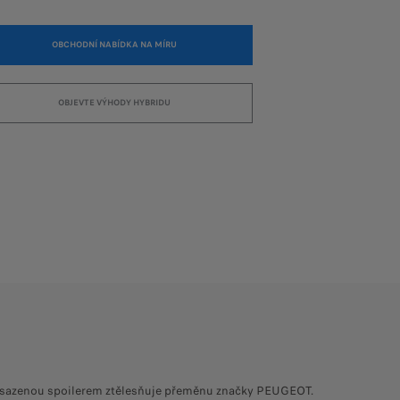
K
OBCHODNÍ NABÍDKA NA MÍRU
K
OBJEVTE VÝHODY HYBRIDU
sazenou spoilerem ztělesňuje přeměnu značky PEUGEOT.