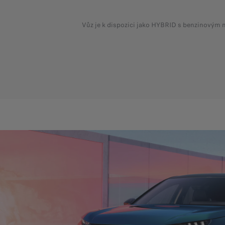
Vůz je k dispozici jako HYBRID s benzinovým 
D
P
D
R