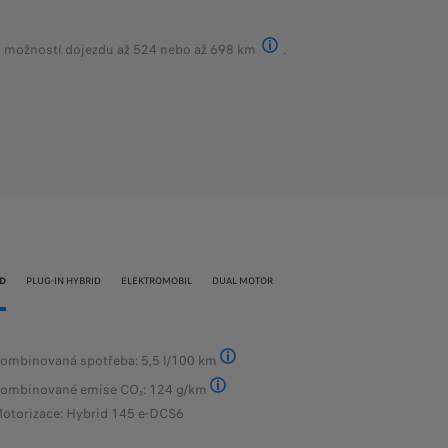
s možností dojezdu až 524 nebo až 698 km
.
Dle WLTP - více informací nale
ID
PLUG-IN HYBRID
ELEKTROMOBIL
DUAL MOTOR
ombinovaná spotřeba: 5,5 l/100 km
D
SPOTŘEBA PALIVA A EMISE CO2 jsou stan
ombinované emise CO₂: 124 g/km
R
SPOTŘEBA PALIVA A EMISE CO2 jsou stano
otorizace: Hybrid 145 e-DCS6
V
K