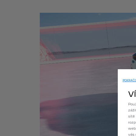
POKRAČOV
V
Použ
záži
sítě
rozp
webo
vás 