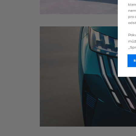
kter
nemu
pro 
odst
Poku
můž
„Spr