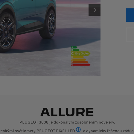
ombinované emise CO
: 0 g/km
2
ýkon: 239 kW (325 k)
Další
OBCHODNÍ NABÍDKA NA MÍRU
OBJEVIT VÝHODY ELEKTROMIBILU
ALLURE
PEUGEOT 3008 je dokonalým zosobněním nové éry.
ratenkými světlomety PEUGEOT PIXEL LED
a dynamicky řešenou zádí o