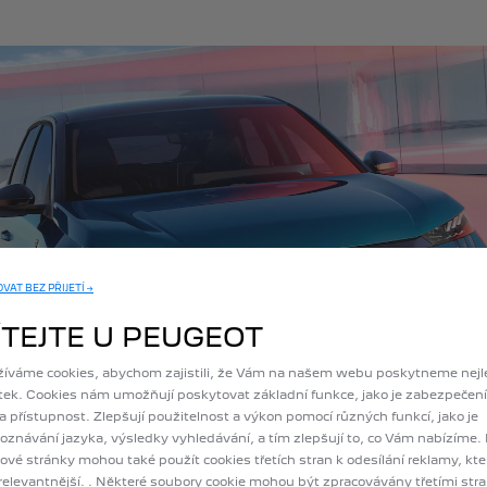
K dispozici u verze GT.
AT BEZ PŘIJETÍ →
ÍTEJTE U PEUGEOT
íváme cookies, abychom zajistili, že Vám na našem webu poskytneme nejl
tek. Cookies nám umožňují poskytovat základní funkce, jako je zabezpečení
 a přístupnost. Zlepšují použitelnost a výkon pomocí různých funkcí, jako je
oznávání jazyka, výsledky vyhledávání, a tím zlepšují to, co Vám nabízíme.
vé stránky mohou také použít cookies třetích stran k odesílání reklamy, kter
relevantnější. . Některé soubory cookie mohou být zpracovávány třetími str