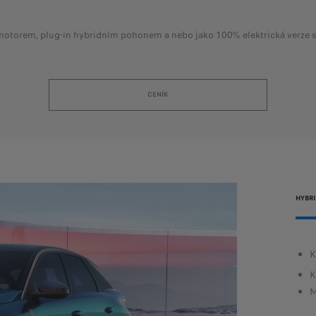
motorem, plug-in hybridním pohonem a nebo jako 100% elektrická verze 
CENÍK
HYBR
uální elektromotor 325 AWD
K
ohon všech 4 kol
K
ojezd ve 100% elektrickém režimu: až 493 km
M
ychlé dobíjení: od 20 do 80 % za 30 minut