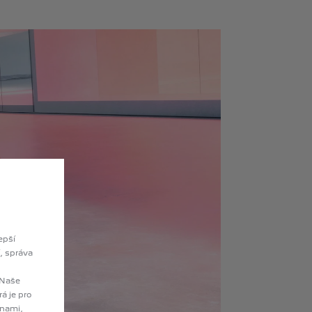
epší
, správa
 Naše
á je pro
anami,