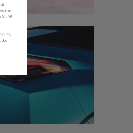
ště
 orgánů
(čl. 49
avovat,
čítko