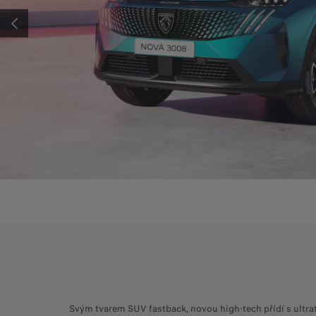
K
V
Předchozí
Svým tvarem SUV fastback, novou high-tech přídí s ult