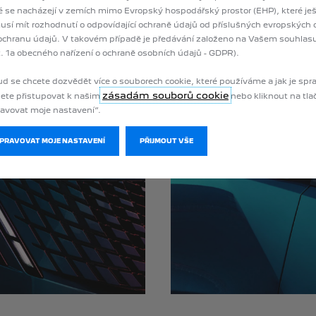
é se nacházejí v zemích mimo Evropský hospodářský prostor (EHP), které je
sí mít rozhodnutí o odpovídající ochraně údajů od příslušných evropských
ochranu údajů. V takovém případě je předávání založeno na Vašem souhlasu 
. 1a obecného nařízení o ochraně osobních údajů - GDPR).
d se chcete dozvědět více o souborech cookie, které používáme a jak je spr
zásadám souborů cookie
ete přistupovat k našim
nebo kliknout na tla
avovat moje nastavení“.
SPRAVOVAT MOJE NASTAVENÍ
PŘIJMOUT VŠE