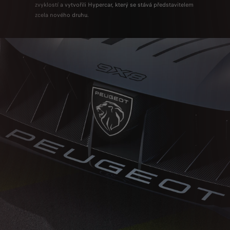
zvyklostí a vytvořili Hypercar, který se stává představitelem
zcela nového druhu.