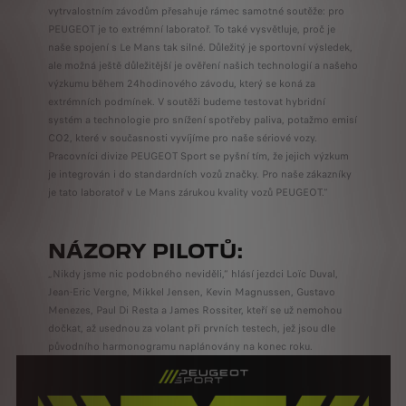
vytrvalostním závodům přesahuje rámec samotné soutěže: pro
PEUGEOT je to extrémní laboratoř. To také vysvětluje, proč je
naše spojení s Le Mans tak silné. Důležitý je sportovní výsledek,
ale možná ještě důležitější je ověření našich technologií a našeho
výzkumu během 24hodinového závodu, který se koná za
extrémních podmínek. V soutěži budeme testovat hybridní
systém a technologie pro snížení spotřeby paliva, potažmo emisí
CO2, které v současnosti vyvíjíme pro naše sériové vozy.
Pracovníci divize PEUGEOT Sport se pyšní tím, že jejich výzkum
je integrován i do standardních vozů značky. Pro naše zákazníky
je tato laboratoř v Le Mans zárukou kvality vozů PEUGEOT.“
NÁZORY PILOTŮ:
„Nikdy jsme nic podobného neviděli,“ hlásí jezdci Loïc Duval,
Jean-Eric Vergne, Mikkel Jensen, Kevin Magnussen, Gustavo
Menezes, Paul Di Resta a James Rossiter, kteří se už nemohou
dočkat, až usednou za volant při prvních testech, jež jsou dle
původního harmonogramu naplánovány na konec roku.