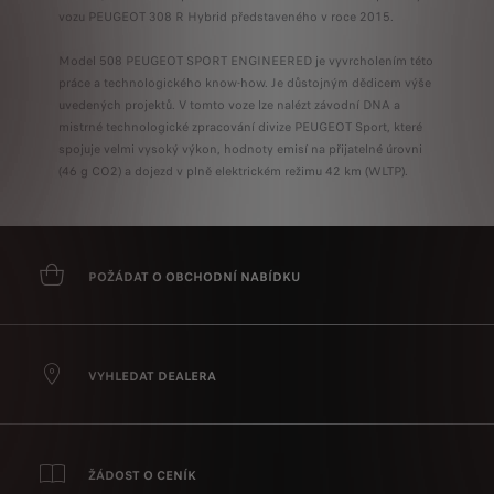
vozu PEUGEOT 308 R Hybrid představeného v roce 2015.
Model 508 PEUGEOT SPORT ENGINEERED je vyvrcholením této
práce a technologického know-how. Je důstojným dědicem výše
uvedených projektů. V tomto voze lze nalézt závodní DNA a
mistrné technologické zpracování divize PEUGEOT Sport, které
spojuje velmi vysoký výkon, hodnoty emisí na přijatelné úrovni
(46 g CO2) a dojezd v plně elektrickém režimu 42 km (WLTP).
POŽÁDAT O OBCHODNÍ NABÍDKU
VYHLEDAT DEALERA
ŽÁDOST O CENÍK