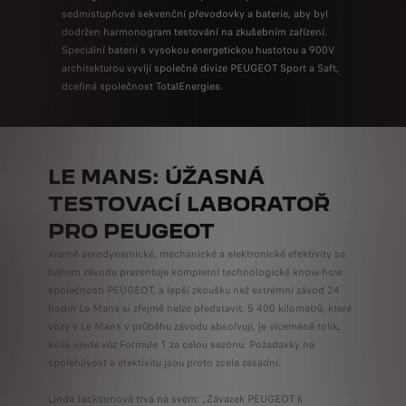
sedmistupňové sekvenční převodovky a baterie, aby byl
dodržen harmonogram testování na zkušebním zařízení.
Speciální baterii s vysokou energetickou hustotou a 900V
architekturou vyvíjí společně divize PEUGEOT Sport a Saft,
dceřiná společnost TotalEnergies.
LE MANS: ÚŽASNÁ
TESTOVACÍ LABORATOŘ
PRO PEUGEOT
Kromě aerodynamické, mechanické a elektronické efektivity se
během závodu prezentuje kompletní technologické know-how
společnosti PEUGEOT, a lepší zkoušku než extrémní závod 24
hodin Le Mans si zřejmě nelze představit. 5 400 kilometrů, které
vozy v Le Mans v průběhu závodu absolvují, je víceméně tolik,
kolik ujede vůz Formule 1 za celou sezónu. Požadavky na
spolehlivost a efektivitu jsou proto zcela zásadní.
Linda Jacksonová trvá na svém: „Závazek PEUGEOT k