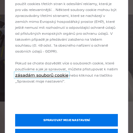
použít cookies třetích stran k odesílání reklamy, která je
a simulace ukázaly, že můžeme dosáhnout velmi dobrých
pro vás relevantnější. . Některé soubory cookie mohou být
výsledků i bez něj.“
zpracovávány třetími stranami, které se nacházejí v
zemích mimo Evropský hospodářský prostor (EHP), které
ještě nemusí mít rozhodnutí o odpovídající ochraně údajů
od příslušných evropských orgánů pro ochranu údajů. V
takovém případě je předávání založeno na Vašem
souhlasu (čl. 49 odst. 1a obecného nařízení o ochraně
osobních údajů - GDPR).
Pokud se chcete dozvědět více o souborech cookie, které
používáme a jak je spravovat, můžete přistupovat k našim
zásadám souborů cookie
nebo kliknout na tlačítko
„Spravovat moje nastavení“.
Odstraněním zadního spoileru již nic nenarušuje siluetu
vozu PEUGEOT 9X8. Ta je nyní plynulejší a to nebylo
SPRAVOVAT MOJE NASTAVENÍ
k vidění po celá desetiletí. Designérům ve spolupráci
s konstruktéry se tak otvírá prostor k modelování