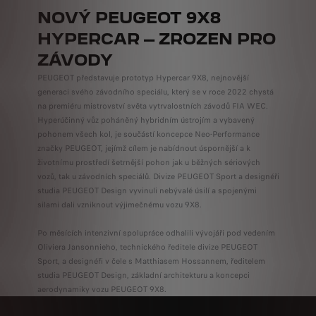
NOVÝ PEUGEOT 9X8
HYPERCAR – ZROZEN PRO
ZÁVODY
PEUGEOT představuje prototyp Hypercar 9X8, nejnovější
generaci svého závodního speciálu, který se v roce 2022 chystá
na premiéru mistrovství světa vytrvalostních závodů FIA WEC.
Hyperúčinný vůz poháněný hybridním ústrojím a vybavený
pohonem všech kol, je součástí koncepce Neo-Performance
značky PEUGEOT, jejímž cílem je nabídnout úspornější a k
životnímu prostředí šetrnější pohon jak u běžných sériových
vozů, tak u závodních speciálů. Divize PEUGEOT Sport a designéři
studia PEUGEOT Design vyvinuli nebývalé úsilí a spojenými
silami dali vzniknout výjimečnému vozu 9X8.
Po měsících intenzivní spolupráce odhalili vývojáři pod vedením
Oliviera Jansonnieho, technického ředitele divize PEUGEOT
Sport, a designéři v čele s Matthiasem Hossannem, ředitelem
studia PEUGEOT Design, základní architekturu a koncepci
aerodynamiky vozu PEUGEOT 9X8.