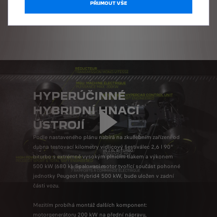
PŘIJMOUT VŠE
harmonických a dynamických tvarů, hladké plochy navazují
na boky a ústí u předních kol.
HYPERÚČINNÉ
HYBRIDNÍ HNACÍ
ÚSTROJÍ
Podle nastaveného plánu nabírá na zkušebním zařízení od
dubna testovací kilometry vidlicový šestiválec 2,6 l 90°
biturbo s extrémně vysokým plnicím tlakem a výkonem
500 kW (680 k). Spalovací motor tvořící součást pohonné
jednotky Peugeot Hybrid4 500 kW, bude uložen v zadní
části vozu.
Mezitím probíhá montáž dalších komponent:
motorgenerátoru 200 kW na přední nápravu,