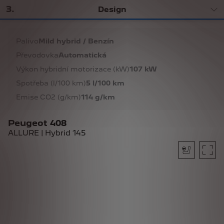
3
.
Design
Palivo
Mild hybrid / Benzín
Převodovka
Automatická
Výkon hybridní motorizace (kW)
107 kW
Spotřeba (l/100 km)
5 l/100 km
Emise CO2 (g/km)
114 g/km
Peugeot 408
ALLURE | Hybrid 145