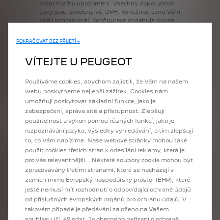
předchozího
upozornění.
Všechny
doporučené
ceny
jsou
uvedeny
vč.
DPH.
Konečnou
cenu
Vám
sdělí
koncesionář.
Konfigurace
obsahuje
pouze
základní
informace
o
vozidle,
a
to
podle
stavu
platnému
ke
dni
vypracování
Konfigurace.
POKRAČOVAT BEZ PŘIJETÍ →
Technické
parametry
odpovídají
standardní
definici
vozidla
bez
ohledu
na
zvolenou
VÍTEJTE U PEUGEOT
příplatkovou
výbavu.
Některé
prvky
příplatkové
výbavy
nahrazují
standardní
výbavu
stejného
charakteru,
aniž
by
tato
skutečnost
byla
u
Používáme cookies, abychom zajistili, že Vám na našem
jednotlivých
položek
uvedena.
Detailní
popis
webu poskytneme nejlepší zážitek. Cookies nám
standardní
výbavy
a
technických
údajů
umožňují poskytovat základní funkce, jako je
naleznete
v
aktuálním
Ceníku.
zabezpečení, správa sítě a přístupnost. Zlepšují
Údaje
o
spotřebě
paliva
a
výši
emisí
CO2
vycházejí
z
testovacího
jízdního
cyklu
WLTP
v
použitelnost a výkon pomocí různých funkcí, jako je
souladu
s
příslušnými
právními
předpisy
rozpoznávání jazyka, výsledky vyhledávání, a tím zlepšují
platnými
a
účinnými
na
území
České
republiky.
to, co Vám nabízíme. Naše webové stránky mohou také
Uvedené
hodnoty
kombinovaného
provozu
použít cookies třetích stran k odesílání reklamy, která je
odpovídají
zvolené
specifikaci
vozidla
ve
pro vás relevantnější. . Některé soubory cookie mohou být
standardním
provedení
bez
doplňkové
výbavy.
zpracovávány třetími stranami, které se nacházejí v
Reálné
hodnoty
se
mohou
lišit
v
závislosti
na
zvolené
verzi
a
originální
doplňkové
výbavě.
zemích mimo Evropský hospodářský prostor (EHP), které
Konkrétní
spotřebu
paliva
a
výši
emisí
u
ještě nemusí mít rozhodnutí o odpovídající ochraně údajů
konkrétního
vozu
neodráží
pouze
účinnost
od příslušných evropských orgánů pro ochranu údajů. V
využívání
paliva
motorem,
ale
také
způsob
jízdy
takovém případě je předávání založeno na Vašem
řidiče
a
další
faktory,
a
to
zejména
povětrnostní
a
souhlasu (čl. 49 odst. 1a obecného nařízení o ochraně