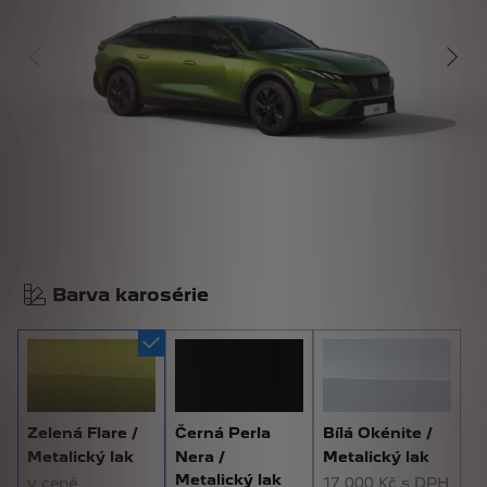
Barva karosérie
Zelená Flare /
Černá Perla
Bílá Okénite /
Metalický lak
Nera /
Metalický lak
Metalický lak
v ceně
17 000 Kč s DPH