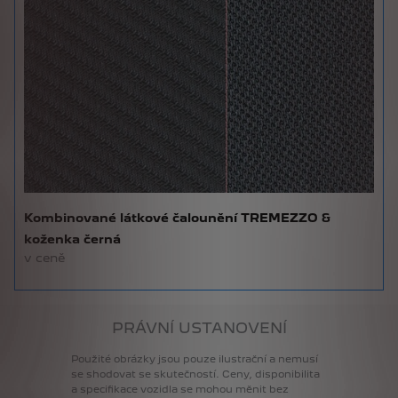
Kombinované látkové čalounění TREMEZZO &
koženka černá
v ceně
PRÁVNÍ USTANOVENÍ
Použité
obrázky
jsou
pouze
ilustrační
a
nemusí
se
shodovat
se
skutečností.
Ceny,
disponibilita
a
specifikace
vozidla
se
mohou
měnit
bez