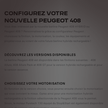
CONFIGUREZ VOTRE
NOUVELLE PEUGEOT 408
Vous êtes intéressé par la nouvelle berline Peugeot 408 HYBRID ou
Peugeot 408 ? Personnalisez-la grâce au configurateur Peugeot :
choisissez la finition, la motorisation, la couleur, les équipements et
projetez-vous au volant de votre future berline hybride rechargeable !
DÉCOUVREZ LES VERSIONS DISPONIBLES
La berline Peugeot 408 est disponible dans les finitions suivantes : 408
Allure, 408 Allure Pack et 408 GT pour la version hybride rechargeable et pour
la version essence.
CHOISISSEZ VOTRE MOTORISATION
En fonction de la version choisie, vous pourrez ensuite choisir la motorisation
qui vous convient le mieux. Optez ainsi pour une motorisation hybride
rechargeable si la finition sélectionnée de la Peugeot 408 vous le permet.
Sinon, le moteur Puretech 130 équipé du Stop&Start est également disponible