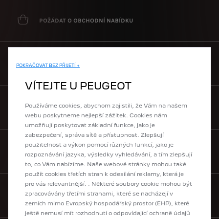
POŽÁDAT O OBCHODNÍ NABÍDKU
VYHLEDAT DEALERA
POKRAČOVAT BEZ PŘIJETÍ →
VÍTEJTE U PEUGEOT
Používáme cookies, abychom zajistili, že Vám na našem
ŽÁDOST O CENÍK
webu poskytneme nejlepší zážitek. Cookies nám
umožňují poskytovat základní funkce, jako je
zabezpečení, správa sítě a přístupnost. Zlepšují
použitelnost a výkon pomocí různých funkcí, jako je
ODEBÍRAT NEWSLETTER
rozpoznávání jazyka, výsledky vyhledávání, a tím zlepšují
to, co Vám nabízíme. Naše webové stránky mohou také
použít cookies třetích stran k odesílání reklamy, která je
pro vás relevantnější. . Některé soubory cookie mohou být
zpracovávány třetími stranami, které se nacházejí v
KONTAKTUJTE NÁS
zemích mimo Evropský hospodářský prostor (EHP), které
ještě nemusí mít rozhodnutí o odpovídající ochraně údajů