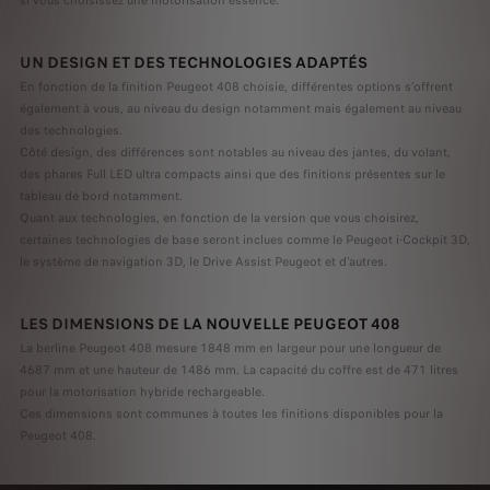
si vous choisissez une motorisation essence.
UN DESIGN ET DES TECHNOLOGIES ADAPTÉS
En fonction de la finition Peugeot 408 choisie, différentes options s’offrent
également à vous, au niveau du design notamment mais également au niveau
des technologies.
Côté design, des différences sont notables au niveau des jantes, du volant,
des phares Full LED ultra compacts ainsi que des finitions présentes sur le
tableau de bord notamment.
Quant aux technologies, en fonction de la version que vous choisirez,
certaines technologies de base seront inclues comme le Peugeot i-Cockpit 3D,
le système de navigation 3D, le Drive Assist Peugeot et d’autres.
LES DIMENSIONS DE LA NOUVELLE PEUGEOT 408
La berline Peugeot 408 mesure 1848 mm en largeur pour une longueur de
4687 mm et une hauteur de 1486 mm. La capacité du coffre est de 471 litres
pour la motorisation hybride rechargeable.
Ces dimensions sont communes à toutes les finitions disponibles pour la
Peugeot 408.