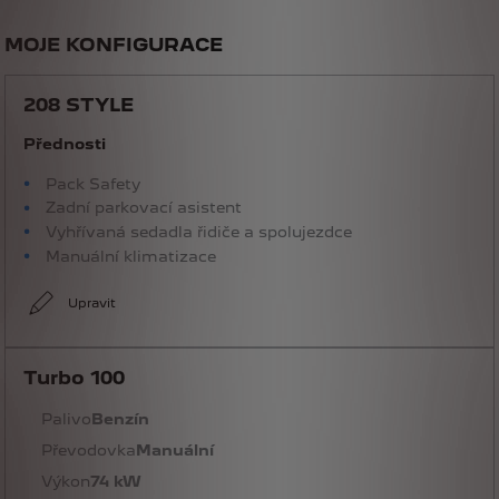
MOJE KONFIGURACE
208 STYLE
Přednosti
Pack Safety
Zadní parkovací asistent
Vyhřívaná sedadla řidiče a spolujezdce
Manuální klimatizace
Upravit
Turbo 100
Palivo
Benzín
Převodovka
Manuální
Výkon
74 kW