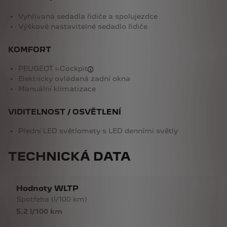
Vyhřívaná sedadla řidiče a spolujezdce
Výškově nastavitelné sedadlo řidiče
KOMFORT
PEUGEOT i-Cockpit
Elektricky ovládaná zadní okna
Manuální klimatizace
VIDITELNOST / OSVĚTLENÍ
Přední LED světlomety s LED denními světly
TECHNICKÁ DATA
Hodnoty WLTP
Spotřeba (l/100 km)
5.2 l/100 km