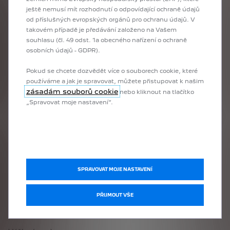
ještě nemusí mít rozhodnutí o odpovídající ochraně údajů
od příslušných evropských orgánů pro ochranu údajů. V
Objem nádrže v litrech
takovém případě je předávání založeno na Vašem
44
souhlasu (čl. 49 odst. 1a obecného nařízení o ochraně
osobních údajů - GDPR).
Užitečná hmotnost (kg)
Pokud se chcete dozvědět více o souborech cookie, které
430
používáme a jak je spravovat, můžete přistupovat k našim
zásadám souborů cookie
nebo kliknout na tlačítko
Rozměry vozu
„Spravovat moje nastavení“.
Počet míst
5
Délka (mm)
SPRAVOVAT MOJE NASTAVENÍ
4055
Šířka (mm)
PŘIJMOUT VŠE
1960