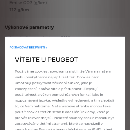
Emise CO2 (g/km)
117 g/km
Výkonové parametry
Celkový výkon motorizace (kW)
74
POKRAČOVAT BEZ PŘIJETÍ →
Zdvihový objem (ccm)
VÍTEJTE U PEUGEOT
1199
Používáme cookies, abychom zajistili, že Vám na našem
webu poskytneme nejlepší zážitek. Cookies nám
Točivý moment (Nm)
umožňují poskytovat základní funkce, jako je
205
zabezpečení, správa sítě a přístupnost. Zlepšují
použitelnost a výkon pomocí různých funkcí, jako je
Max. rychlost (km/h)
rozpoznávání jazyka, výsledky vyhledávání, a tím zlepšují
to, co Vám nabízíme. Naše webové stránky mohou také
189
použít cookies třetích stran k odesílání reklamy, která je
pro vás relevantnější. . Některé soubory cookie mohou být
Zrychlení z 0-100 km/h (s)
zpracovávány třetími stranami, které se nacházejí v
10,1
zemích mimo Evropský hospodářský prostor (EHP), které