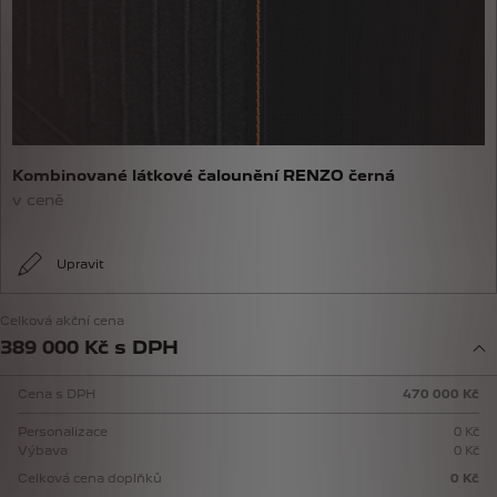
Kombinované látkové čalounění RENZO černá
v ceně
Upravit
Celková akční cena
389 000 Kč s DPH
Cena s DPH
470 000 Kč
Personalizace
0 Kč
Výbava
0 Kč
Celková cena doplňků
0 Kč