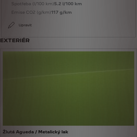
Spotřeba (l/100 km)
5.2 l/100 km
Emise CO2 (g/km)
117 g/km
Upravit
EXTERIÉR
Žlutá Agueda / Metalický lak