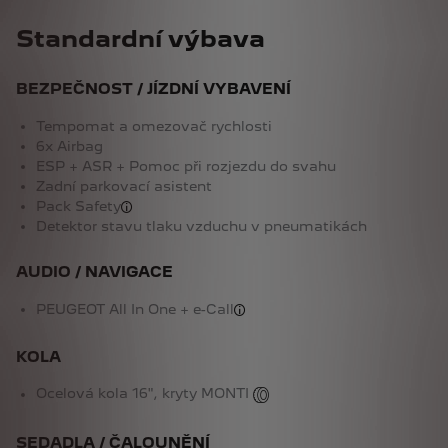
Standardní výbava
BEZPEČNOST / JÍZDNÍ VYBAVENÍ
Tempomat a omezovač rychlosti
6x Airbag
ESP + ASR + Pomoc při rozjezdu do svahu
Zadní parkovací asistent
Pack Safety
Detektor stavu tlaku vzduchu v pneumatikách
AUDIO / NAVIGACE
PEUGEOT All In One + e-Call
KOLA
Ocelová kola 16", kryty MONTI
SEDADLA / ČALOUNĚNÍ