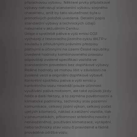
příplatkovou
výbavu.
Některé
prvky
příplatkové
výbavy
nahrazují
standardní
výbavu
stejného
charakteru,
aniž
by
tato
skutečnost
byla
u
jednotlivých
položek
uvedena.
Detailní
popis
standardní
výbavy
a
technických
údajů
naleznete
v
aktuálním
Ceníku.
Údaje
o
spotřebě
paliva
a
výši
emisí
CO2
vycházejí
z
testovacího
jízdního
cyklu
WLTP
v
souladu
s
příslušnými
právními
předpisy
platnými
a
účinnými
na
území
České
republiky.
Uvedené
hodnoty
kombinovaného
provozu
odpovídají
zvolené
specifikaci
vozidla
ve
standardním
provedení
bez
doplňkové
výbavy.
Reálné
hodnoty
se
mohou
lišit
v
závislosti
na
zvolené
verzi
a
originální
doplňkové
výbavě.
Konkrétní
spotřebu
paliva
a
výši
emisí
u
konkrétního
vozu
neodráží
pouze
účinnost
využívání
paliva
motorem,
ale
také
způsob
jízdy
řidiče
a
další
faktory,
a
to
zejména
povětrnostní
a
klimatické
podmínky,
technický
stav
pozemní
komunikace,
celkový
jízdní
výkon,
celkový
počet
ujetých
kilometrů,
náklad
a
zatížení
vozidla,
tlak
v
pneumatikách,
přítomnost
střešního
nosiče
(i
nenaloženého),
používání
klimatizace,
vytápění
nebo
technický
stav
vozu
či
pravidelně
a
řádně
prováděná
údržba
vozu.