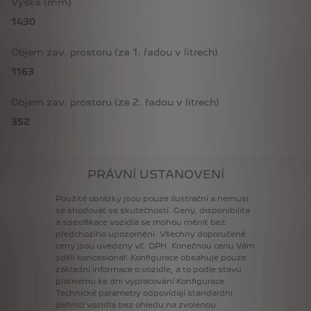
Výška (mm)
1430
Objem zav. prostoru (za 1. řadou v litrech)
1163
Objem zav. prostoru (za 2. řadou v litrech)
352
PRÁVNÍ USTANOVENÍ
Použité
obrázky
jsou
pouze
ilustrační
a
nemusí
se
shodovat
se
skutečností.
Ceny,
disponibilita
a
specifikace
vozidla
se
mohou
měnit
bez
předchozího
upozornění.
Všechny
doporučené
ceny
jsou
uvedeny
vč.
DPH.
Konečnou
cenu
Vám
sdělí
koncesionář.
Konfigurace
obsahuje
pouze
základní
informace
o
vozidle,
a
to
podle
stavu
platnému
ke
dni
vypracování
Konfigurace.
Technické
parametry
odpovídají
standardní
definici
vozidla
bez
ohledu
na
zvolenou