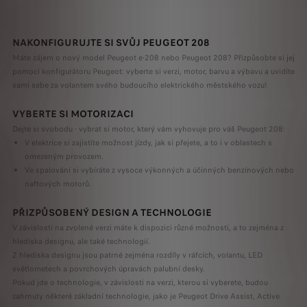
NAKONFIGURUJTE SI SVŮJ PEUGEOT 208
Máte zájem o nový model Peugeot e-208 nebo Peugeot 208? Přizpůsobte si jej
pomocí konfigurátoru Peugeot: vyberte si verzi, motor, barvu a výbavu a uvidíte
sami sebe za volantem svého budoucího elektrického městského vozu!
VYBERTE SI MOTORIZACI
Dejte si svobodu - vybrat si motor, který vám vyhovuje pro váš Peugeot 208:
V elektrice si zajistíte možnost jízdy, jak si přejete, a to i v oblastech s
omezeným provozem.
Ve spalování si vybíráte z vysoce výkonných a účinných benzínových nebo
naftových motorů.
PŘIZPŮSOBENÝ DESIGN A TECHNOLOGIE
V závislosti na zvolené verzi máte k dispozici různé možnosti, a to zejména z
hlediska designu, ale také technologií.
Z hlediska designu jsou patrné zejména rozdíly v ráfcích, volantu, LED
světlometech a povrchových úpravách palubní desky.
Pokud jde o technologie, v závislosti na verzi, kterou si vyberete, budou
zahrnuty některé základní technologie, jako je Peugeot Drive Assist, Active