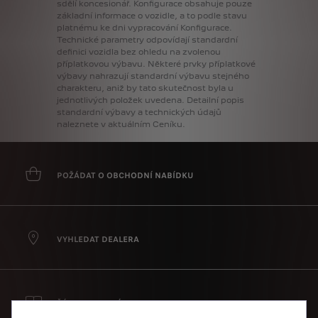
sdělí
koncesionář.
Konfigurace
obsahuje
pouze
základní
informace
o
vozidle,
a
to
podle
stavu
platnému
ke
dni
vypracování
Konfigurace.
Technické
parametry
odpovídají
standardní
definici
vozidla
bez
ohledu
na
zvolenou
příplatkovou
výbavu.
Některé
prvky
příplatkové
výbavy
nahrazují
standardní
výbavu
stejného
charakteru,
aniž
by
tato
skutečnost
byla
u
jednotlivých
položek
uvedena.
Detailní
popis
standardní
výbavy
a
technických
údajů
naleznete
v
aktuálním
Ceníku.
POŽÁDAT O OBCHODNÍ NABÍDKU
VYHLEDAT DEALERA
ŽÁDOST O CENÍK