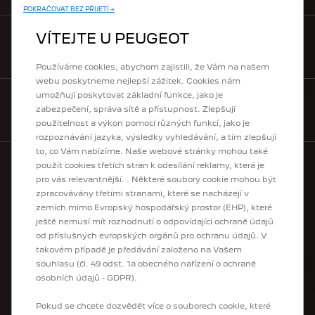
POKRAČOVAT BEZ PŘIJETÍ →
VÍTEJTE U PEUGEOT
ODEBÍRAT NEWSLETTER
Používáme cookies, abychom zajistili, že Vám na našem
webu poskytneme nejlepší zážitek. Cookies nám
umožňují poskytovat základní funkce, jako je
zabezpečení, správa sítě a přístupnost. Zlepšují
KONTAKTUJTE NÁS
použitelnost a výkon pomocí různých funkcí, jako je
rozpoznávání jazyka, výsledky vyhledávání, a tím zlepšují
to, co Vám nabízíme. Naše webové stránky mohou také
použít cookies třetích stran k odesílání reklamy, která je
pro vás relevantnější. . Některé soubory cookie mohou být
MODELOVÁ ŘADA PEUGEOT
zpracovávány třetími stranami, které se nacházejí v
zemích mimo Evropský hospodářský prostor (EHP), které
ještě nemusí mít rozhodnutí o odpovídající ochraně údajů
Elektro vozy
od příslušných evropských orgánů pro ochranu údajů. V
Hybridní vozy
takovém případě je předávání založeno na Vašem
Plug-in hybridní vozy
souhlasu (čl. 49 odst. 1a obecného nařízení o ochraně
Městské vozy
osobních údajů - GDPR).
SUV vozy
Vozy Hatchback
Pokud se chcete dozvědět více o souborech cookie, které
Vozy kombi