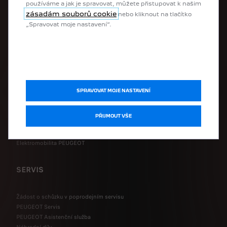
používáme a jak je spravovat, můžete přistupovat k našim
Elektrické užitkové vozy
zásadám souborů cookie
nebo kliknout na tlačítko
Přestavěné vozy
„Spravovat moje nastavení“.
UŽITEČNÉ ODKAZY
Skladové vozy
Výkup vozů
SPRAVOVAT MOJE NASTAVENÍ
Nakonfigurovat si svůj PEUGEOT
Požádat o obchodní nabídku
Požádat o testovací jízdu
PŘIJMOUT VŠE
Požádat o ceník
Ceníky a katalogy
Elektromobilita PEUGEOT
SERVIS
Žádost o schůzku v poprodejním servisu
PEUGEOT Servis
PEUGEOT Asistenční služba