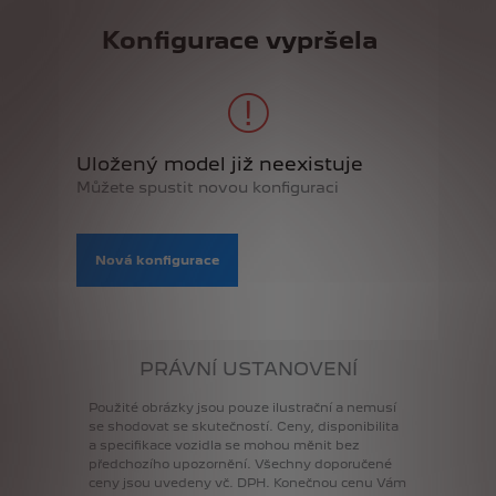
Konfigurace vypršela
Uložený model již neexistuje
Můžete spustit novou konfiguraci
Nová konfigurace
PRÁVNÍ USTANOVENÍ
Použité
obrázky
jsou
pouze
ilustrační
a
nemusí
se
shodovat
se
skutečností.
Ceny,
disponibilita
a
specifikace
vozidla
se
mohou
měnit
bez
předchozího
upozornění.
Všechny
doporučené
ceny
jsou
uvedeny
vč.
DPH.
Konečnou
cenu
Vám