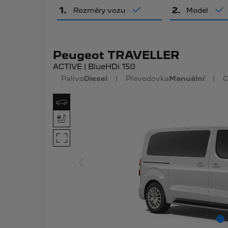
1
.
2
.
Rozměry vozu
Model
Peugeot TRAVELLER
ACTIVE | BlueHDi 150
Palivo
Diesel
|
Převodovka
Manuální
|
C