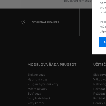
používání
klimatizace,
vytápě
nemu
pro 
odst
Poku
VYHLEDAT DEALERA
můž
„Spr
MODELOVÁ ŘADA PEUGEOT
UŽITE
Elektro vozy
Skladové
Hybridní vozy
Výkup v
Plug-in hybridní vozy
Nakonfi
Městské vozy
Požádat
SUV vozy
Požádat 
Vozy Hatchback
Požádat 
Vozy kombi
Ceníky a