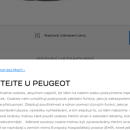
Nastavit zobrazení ceny
PRÁVNÍ USTANOVENÍ
AT BEZ PŘIJETÍ →
ustrační
a
nemusí
se
shodovat
se
skutečností.
Ceny,
disponibilita
a
specifik
Všechny
doporučené
ceny
jsou
uvedeny
vč.
DPH.
Konečnou
cenu
Vám
sdělí
ÍTEJTE U PEUGEOT
rmace
o
vozidle,
a
to
podle
stavu
platnému
ke
dni
vypracování
Konfigurace.
vozidla
bez
ohledu
na
zvolenou
příplatkovou
výbavu.
Některé
prvky
příplat
harakteru,
aniž
by
tato
skutečnost
byla
u
jednotlivých
položek
uvedena.
Det
íváme cookies, abychom zajistili, že Vám na našem webu poskytneme nejl
e
v
aktuálním
Ceníku.
tek. Cookies nám umožňují poskytovat základní funkce, jako je zabezpečení
emisí
CO2
vycházejí
z
testovacího
jízdního
cyklu
WLTP
v
souladu
s
příslušn
 a přístupnost. Zlepšují použitelnost a výkon pomocí různých funkcí, jako je
í
České
republiky.
Uvedené
hodnoty
kombinovaného
provozu
odpovídají
zv
oznávání jazyka, výsledky vyhledávání, a tím zlepšují to, co Vám nabízíme.
oplňkové
výbavy.
Reálné
hodnoty
se
mohou
lišit
v
závislosti
na
zvolené
verz
vé stránky mohou také použít cookies třetích stran k odesílání reklamy, kter
aliva
a
výši
emisí
u
konkrétního
vozu
neodráží
pouze
účinnost
využívání
pali
zejména
povětrnostní
a
klimatické
podmínky,
technický
stav
pozemní
komu
relevantnější. . Některé soubory cookie mohou být zpracovávány třetími str
rů,
náklad
a
zatížení
vozidla,
tlak
v
pneumatikách,
přítomnost
střešního
nos
é se nacházejí v zemích mimo Evropský hospodářský prostor (EHP), které je