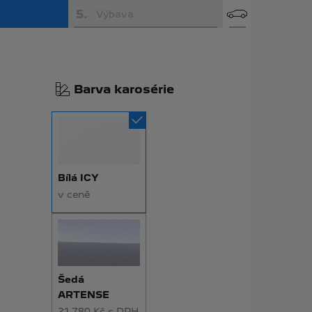
5
.
Výbava
Barva karosérie
Bílá ICY
v ceně
Šedá
ARTENSE
21 780 Kč s DPH