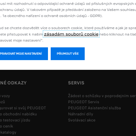
ní
nebo
technický
stav
vozu
či
pravidelně
a
řádně
prováděná
údržba
vozu.
sí mít rozhodnutí o odpovídající ochraně údajů od příslušných evropských
ochranu údajů. V takovém případě je předávání založeno na Vašem souhlasu 
. 1a obecného nařízení o ochraně osobních údajů - GDPR).
d se chcete dozvědět více o souborech cookie, které používáme a jak je spr
ŽÁDOST O CENÍK
ODEBÍRAT NEWS
zásadám souborů cookie
ete přistupovat k našim
nebo kliknout na tla
avovat moje nastavení“.
SPRAVOVAT MOJE NASTAVENÍ
PŘIJMOUT VŠE
ČNÉ ODKAZY
SERVIS
 vozy
Žádost o schůzku v poprodejním ser
ozů
PEUGEOT Servis
gurovat si svůj PEUGEOT
PEUGEOT Asistenční služba
 o obchodní nabídku
Náhradní díly
o testovací jízdu
Svolávací akce
o ceník
 katalogy