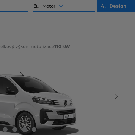
3
.
4
.
Design
Motor
elkový výkon motorizace
110 kW