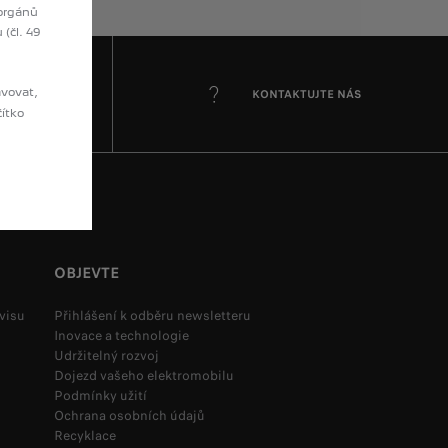
21 780 Kč s DPH
 orgánů
(čl. 49
Čalounění
avovat,
LETTER
KONTAKTUJTE NÁS
čítko
OBJEVTE
visu
Přihlášení k odběru newsletteru
Inovace a technologie
Udržitelný rozvoj
Látkové čalounění CURITUBA
Dojezd vašeho elektromobilu
v ceně
Podmínky užití
Ochrana osobních údajů
Recyklace