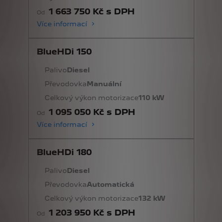
1 663 750 Kč s DPH
Od
Více informací
BlueHDi 150
Palivo
Diesel
Převodovka
Manuální
Celkový výkon motorizace
110 kW
1 095 050 Kč s DPH
Od
Více informací
BlueHDi 180
Palivo
Diesel
Převodovka
Automatická
Celkový výkon motorizace
132 kW
1 203 950 Kč s DPH
Od