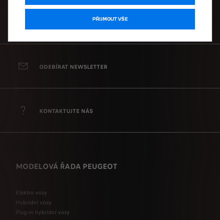
PŘIJMOUT VŠE
ŽÁDOST O CENÍK
ODEBÍRAT NEWSLETTER
KONTAKTUJTE NÁS
MODELOVÁ ŘADA PEUGEOT
Elektro vozy
Hybridní vozy
Plug-in hybridní vozy