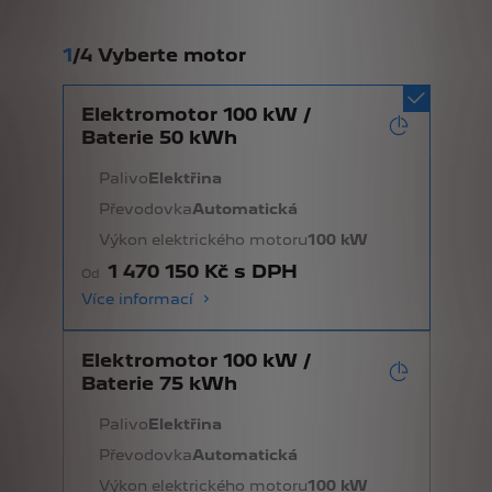
1
/
4 Vyberte motor
Elektromotor 100 kW /
Baterie 50 kWh
Palivo
Elektřina
Převodovka
Automatická
Výkon elektrického motoru
100 kW
1 470 150 Kč s DPH
Od
Více informací
Elektromotor 100 kW /
Baterie 75 kWh
Palivo
Elektřina
Převodovka
Automatická
Výkon elektrického motoru
100 kW