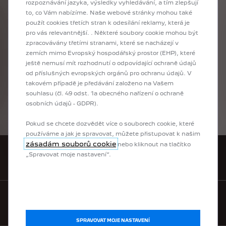
rozpoznávání jazyka, výsledky vyhledávání, a tím zlepšují
odpovídají
zvolené
specifikaci
vozidla
ve
standardním
provedení
bez
doplňkové
výbavy.
to, co Vám nabízíme. Naše webové stránky mohou také
Reálné
hodnoty
se
mohou
lišit
v
závislosti
na
použít cookies třetích stran k odesílání reklamy, která je
zvolené
verzi
a
originální
doplňkové
výbavě.
pro vás relevantnější. . Některé soubory cookie mohou být
Konkrétní
spotřebu
paliva
a
výši
emisí
u
zpracovávány třetími stranami, které se nacházejí v
konkrétního
vozu
neodráží
pouze
účinnost
zemích mimo Evropský hospodářský prostor (EHP), které
využívání
paliva
motorem,
ale
také
způsob
jízdy
řidiče
a
další
faktory,
a
to
zejména
povětrnostní
a
ještě nemusí mít rozhodnutí o odpovídající ochraně údajů
klimatické
podmínky,
technický
stav
pozemní
od příslušných evropských orgánů pro ochranu údajů. V
komunikace,
celkový
jízdní
výkon,
celkový
počet
takovém případě je předávání založeno na Vašem
ujetých
kilometrů,
náklad
a
zatížení
vozidla,
tlak
souhlasu (čl. 49 odst. 1a obecného nařízení o ochraně
v
pneumatikách,
přítomnost
střešního
nosiče
(i
osobních údajů - GDPR).
nenaloženého),
používání
klimatizace,
vytápění
nebo
technický
stav
vozu
či
pravidelně
a
řádně
prováděná
údržba
vozu.
Pokud se chcete dozvědět více o souborech cookie, které
používáme a jak je spravovat, můžete přistupovat k našim
zásadám souborů cookie
nebo kliknout na tlačítko
„Spravovat moje nastavení“.
POŽÁDAT O OBCHODNÍ NABÍDKU
VYHLEDAT DEALERA
SPRAVOVAT MOJE NASTAVENÍ