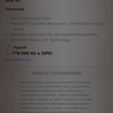
408 GT
Přednosti
Pack Drive Assist Plus
PEUGEOT i-Connect Advanced – On-line 3D navigace
+ e-Call
Elektrické otevírání víka zavazadlového prostoru
PEUGEOT Matrix LED Technology
Hybrid
779 000 Kč s DPH
Od
Více informací
PRÁVNÍ USTANOVENÍ
Použité
obrázky
jsou
pouze
ilustrační
a
nemusí
se
shodovat
se
skutečností.
Ceny,
disponibilita
a
specifikace
vozidla
se
mohou
měnit
bez
předchozího
upozornění.
Všechny
doporučené
ceny
jsou
uvedeny
vč.
DPH.
Konečnou
cenu
Vám
sdělí
koncesionář.
Konfigurace
obsahuje
pouze
základní
informace
o
vozidle,
a
to
podle
stavu
platnému
ke
dni
vypracování
Konfigurace.