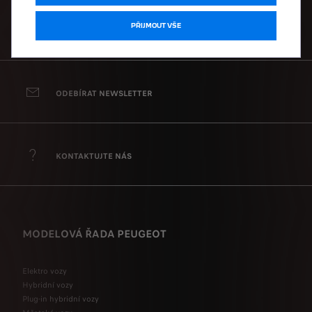
PŘIJMOUT VŠE
ŽÁDOST O CENÍK
ODEBÍRAT NEWSLETTER
KONTAKTUJTE NÁS
MODELOVÁ ŘADA PEUGEOT
Elektro vozy
Hybridní vozy
Plug-in hybridní vozy