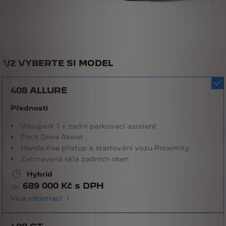
1
/
2 VYBERTE SI MODEL
408 ALLURE
Přednosti
Visiopark 1 + zadní parkovací asistent
Pack Drive Assist
Hands-free přístup a startování vozu Proximity
Zatmavená skla zadních oken
Hybrid
689 000 Kč s DPH
Od
Více informací