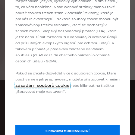
rozpoznávání jazyka, výsledky vyhledávání, a tím zlepšují
nebo
technický
stav
vozu
či
pravidelně
a
řádně
to, co Vám nabízíme. Naše webové stránky mohou také
prováděná
údržba
vozu.
použít cookies třetích stran k odesílání reklamy, která je
pro vás relevantnější. . Některé soubory cookie mohou být
zpracovávány třetími stranami, které se nacházejí v
NAKONFIGURUJTE SI SVŮJ
zemích mimo Evropský hospodářský prostor (EHP), které
ještě nemusí mít rozhodnutí o odpovídající ochraně údajů
NOVÝ PEUGEOT 408
od příslušných evropských orgánů pro ochranu údajů. V
Máte zájem o nový model Peugeot 408 nebo Peugeot 408 HYBRID?
takovém případě je předávání založeno na Vašem
Přizpůsobte si jej pomocí konfigurátoru Peugeot: vyberte si verzi, motor,
souhlasu (čl. 49 odst. 1a obecného nařízení o ochraně
barvu, výbavu a promítněte se za volant svého budoucího dobíjecího
osobních údajů - GDPR).
kompaktního sedanu!
Pokud se chcete dozvědět více o souborech cookie, které
používáme a jak je spravovat, můžete přistupovat k našim
zásadám souborů cookie
nebo kliknout na tlačítko
„Spravovat moje nastavení“.
POŽÁDAT O OBCHODNÍ NABÍDKU
VYHLEDAT DEALERA
SPRAVOVAT MOJE NASTAVENÍ