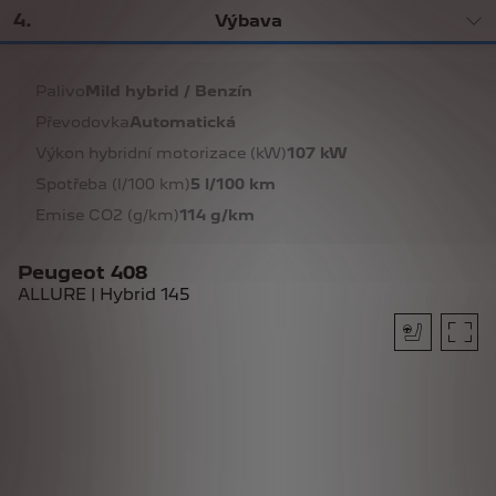
4
.
Výbava
Palivo
Mild hybrid / Benzín
Převodovka
Automatická
Výkon hybridní motorizace (kW)
107 kW
Spotřeba (l/100 km)
5 l/100 km
Emise CO2 (g/km)
114 g/km
Peugeot 408
ALLURE | Hybrid 145