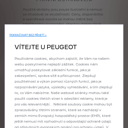
Použité
obrázky
jsou
pouze
ilustrační
a
nemusí
se
shodovat
se
skutečností.
Ceny,
disponibilita
a
specifikace
vozidla
se
mohou
měnit
bez
předchozího
upozornění.
Všechny
doporučené
ceny
jsou
uvedeny
vč.
DPH.
Konečnou
cenu
Vám
sdělí
koncesionář.
Konfigurace
obsahuje
pouze
POKRAČOVAT BEZ PŘIJETÍ →
základní
informace
o
vozidle,
a
to
podle
stavu
platnému
ke
dni
vypracování
Konfigurace.
VÍTEJTE U PEUGEOT
Technické
parametry
odpovídají
standardní
definici
vozidla
bez
ohledu
na
zvolenou
příplatkovou
výbavu.
Některé
prvky
příplatkové
Používáme cookies, abychom zajistili, že Vám na našem
výbavy
nahrazují
standardní
výbavu
stejného
webu poskytneme nejlepší zážitek. Cookies nám
charakteru,
aniž
by
tato
skutečnost
byla
u
umožňují poskytovat základní funkce, jako je
jednotlivých
položek
uvedena.
Detailní
popis
zabezpečení, správa sítě a přístupnost. Zlepšují
standardní
výbavy
a
technických
údajů
použitelnost a výkon pomocí různých funkcí, jako je
naleznete
v
aktuálním
Ceníku.
rozpoznávání jazyka, výsledky vyhledávání, a tím zlepšují
Údaje
o
spotřebě
paliva
a
výši
emisí
CO2
vycházejí
z
testovacího
jízdního
cyklu
WLTP
v
to, co Vám nabízíme. Naše webové stránky mohou také
souladu
s
příslušnými
právními
předpisy
použít cookies třetích stran k odesílání reklamy, která je
platnými
a
účinnými
na
území
České
republiky.
pro vás relevantnější. . Některé soubory cookie mohou být
Uvedené
hodnoty
kombinovaného
provozu
zpracovávány třetími stranami, které se nacházejí v
odpovídají
zvolené
specifikaci
vozidla
ve
zemích mimo Evropský hospodářský prostor (EHP), které
standardním
provedení
bez
doplňkové
výbavy.
Reálné
hodnoty
se
mohou
lišit
v
závislosti
na
ještě nemusí mít rozhodnutí o odpovídající ochraně údajů
zvolené
verzi
a
originální
doplňkové
výbavě.
od příslušných evropských orgánů pro ochranu údajů. V