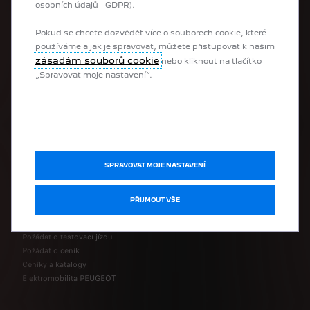
osobních údajů - GDPR).
Hybridní vozy
Plug-in hybridní vozy
Pokud se chcete dozvědět více o souborech cookie, které
Městské vozy
používáme a jak je spravovat, můžete přistupovat k našim
SUV vozy
zásadám souborů cookie
nebo kliknout na tlačítko
Vozy Hatchback
„Spravovat moje nastavení“.
Vozy kombi
Elektrické užitkové vozy
Přestavěné vozy
UŽITEČNÉ ODKAZY
SPRAVOVAT MOJE NASTAVENÍ
Skladové vozy
Výkup vozů
PŘIJMOUT VŠE
Nakonfigurovat si svůj PEUGEOT
Požádat o obchodní nabídku
Požádat o testovací jízdu
Požádat o ceník
Ceníky a katalogy
Elektromobilita PEUGEOT