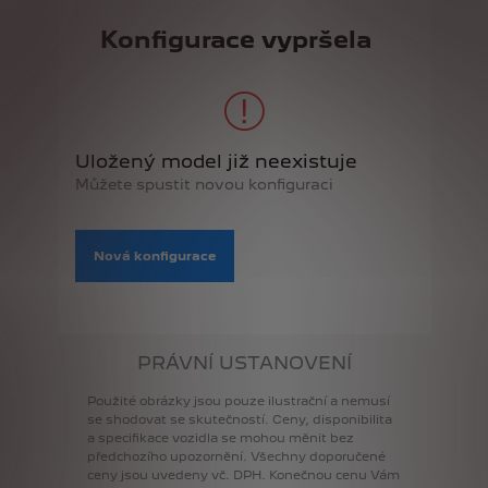
Konfigurace vypršela
Uložený model již neexistuje
Můžete spustit novou konfiguraci
Nová konfigurace
PRÁVNÍ USTANOVENÍ
Použité
obrázky
jsou
pouze
ilustrační
a
nemusí
se
shodovat
se
skutečností.
Ceny,
disponibilita
a
specifikace
vozidla
se
mohou
měnit
bez
předchozího
upozornění.
Všechny
doporučené
ceny
jsou
uvedeny
vč.
DPH.
Konečnou
cenu
Vám