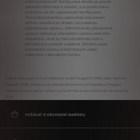
sdělí
koncesionář.
Konfigurace
obsahuje
pouze
základní
informace
o
vozidle,
a
to
podle
stavu
platnému
ke
dni
vypracování
Konfigurace.
Technické
parametry
odpovídají
standardní
definici
vozidla
bez
ohledu
na
zvolenou
příplatkovou
výbavu.
Některé
prvky
příplatkové
výbavy
nahrazují
standardní
výbavu
stejného
charakteru,
aniž
by
tato
skutečnost
byla
u
jednotlivých
položek
uvedena.
Detailní
popis
standardní
výbavy
a
technických
údajů
naleznete
v
aktuálním
Ceníku.
Pokud máte zájem o nový elektrický model Peugeot E-5008 nebo hybridní
Peugeot 5008, můžete si jej přizpůsobit pomocí konfigurátoru Peugeot:
vyberte si motor, barvu, výbavu a promítněte se za volant svého budoucího
SUV!
POŽÁDAT O OBCHODNÍ NABÍDKU