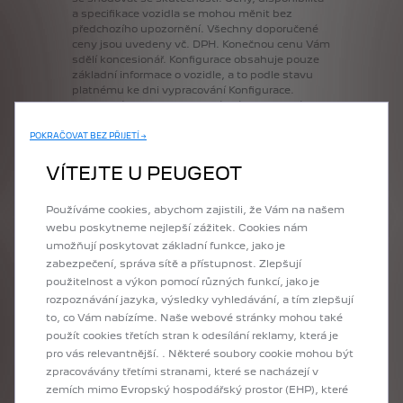
a
specifikace
vozidla
se
mohou
měnit
bez
předchozího
upozornění.
Všechny
doporučené
ceny
jsou
uvedeny
vč.
DPH.
Konečnou
cenu
Vám
sdělí
koncesionář.
Konfigurace
obsahuje
pouze
základní
informace
o
vozidle,
a
to
podle
stavu
platnému
ke
dni
vypracování
Konfigurace.
Technické
parametry
odpovídají
standardní
definici
vozidla
bez
ohledu
na
zvolenou
příplatkovou
výbavu.
Některé
prvky
příplatkové
POKRAČOVAT BEZ PŘIJETÍ →
výbavy
nahrazují
standardní
výbavu
stejného
charakteru,
aniž
by
tato
skutečnost
byla
u
VÍTEJTE U PEUGEOT
jednotlivých
položek
uvedena.
Detailní
popis
standardní
výbavy
a
technických
údajů
Používáme cookies, abychom zajistili, že Vám na našem
naleznete
v
aktuálním
Ceníku.
Údaje
o
spotřebě
paliva
a
výši
emisí
CO2
webu poskytneme nejlepší zážitek. Cookies nám
vycházejí
z
testovacího
jízdního
cyklu
WLTP
v
umožňují poskytovat základní funkce, jako je
souladu
s
příslušnými
právními
předpisy
zabezpečení, správa sítě a přístupnost. Zlepšují
platnými
a
účinnými
na
území
České
republiky.
použitelnost a výkon pomocí různých funkcí, jako je
Uvedené
hodnoty
kombinovaného
provozu
rozpoznávání jazyka, výsledky vyhledávání, a tím zlepšují
odpovídají
zvolené
specifikaci
vozidla
ve
to, co Vám nabízíme. Naše webové stránky mohou také
standardním
provedení
bez
doplňkové
výbavy.
Reálné
hodnoty
se
mohou
lišit
v
závislosti
na
použít cookies třetích stran k odesílání reklamy, která je
zvolené
verzi
a
originální
doplňkové
výbavě.
pro vás relevantnější. . Některé soubory cookie mohou být
Konkrétní
spotřebu
paliva
a
výši
emisí
u
zpracovávány třetími stranami, které se nacházejí v
konkrétního
vozu
neodráží
pouze
účinnost
zemích mimo Evropský hospodářský prostor (EHP), které
využívání
paliva
motorem,
ale
také
způsob
jízdy