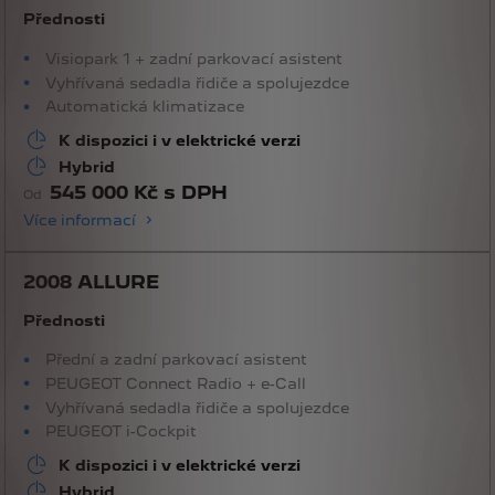
Přednosti
Visiopark 1 + zadní parkovací asistent
Vyhřívaná sedadla řidiče a spolujezdce
Automatická klimatizace
K dispozici i v elektrické verzi
Hybrid
545 000 Kč s DPH
Od
Více informací
2008 ALLURE
Přednosti
Přední a zadní parkovací asistent
PEUGEOT Connect Radio + e-Call
Vyhřívaná sedadla řidiče a spolujezdce
PEUGEOT i-Cockpit
K dispozici i v elektrické verzi
Hybrid