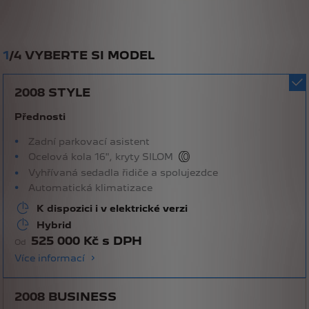
1
/
4 VYBERTE SI MODEL
2008 STYLE
Přednosti
Zadní parkovací asistent
Ocelová kola 16", kryty SILOM
Vyhřívaná sedadla řidiče a spolujezdce
Automatická klimatizace
K dispozici i v elektrické verzi
Hybrid
525 000 Kč s DPH
Od
Více informací
2008 BUSINESS