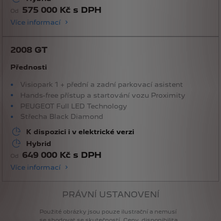
575 000 Kč s DPH
Od
Více informací
2008 GT
Přednosti
Visiopark 1 + přední a zadní parkovací asistent
Hands-free přístup a startování vozu Proximity
PEUGEOT Full LED Technology
Střecha Black Diamond
K dispozici i v elektrické verzi
Hybrid
649 000 Kč s DPH
Od
Více informací
PRÁVNÍ USTANOVENÍ
Použité
obrázky
jsou
pouze
ilustrační
a
nemusí
se
shodovat
se
skutečností.
Ceny,
disponibilita