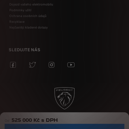
Dojezd vašeho elektromobilu
Podmínky užití
Ochrana osobních údajů
Recyklace
Nejčastěji kladené dotazy
SLEDUJTE NÁS
525 000 Kč s DPH
Právní informace
Ochrana oznamovatelů
Podmínky užití
Od
Ochrana osobních údajů
Cookies
Data act