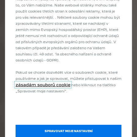
to, co Vám nabízíme. Naše webové stránky mohou také
použít cookies třetích stran k odesílání reklamy, která je
pro vás relevantnější. . Některé soubory cookie mohou být
zpracovávány třetími stranami, které se nacházejí v
zemích mimo Evropský hospodářský prostor (EHP), které
ještě nemusí mít rozhodnutí o odpovídající ochraně údajů
od příslušných evropských orgánů pro ochranu údajů. V
takovém případě je předávání založeno na Vašem
souhlasu (čl. 49 odst. 1a obecného nařízení o ochraně
Nová 408
osobních údajů - GDPR).
Pokud se chcete dozvědět více o souborech cookie, které
používáme a jak je spravovat, můžete přistupovat k našim
zásadám souborů cookie
nebo kliknout na tlačítko
KONFIGUROVAT
„Spravovat moje nastavení“.
SPRAVOVAT MOJE NASTAVENÍ