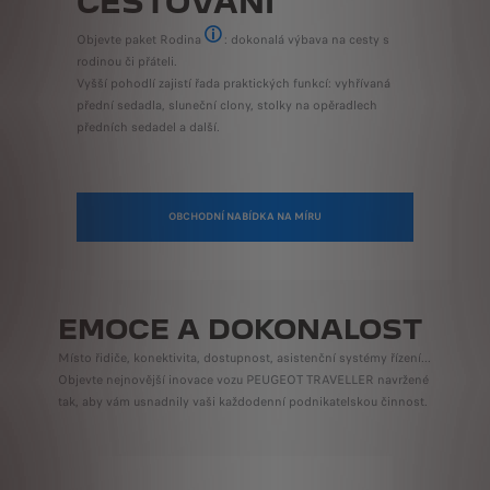
CESTOVÁNÍ
Objevte paket Rodina
: dokonalá výbava na cesty s
V rámci příplatkové výbavy.
rodinou či přáteli.
Vyšší pohodlí zajistí řada praktických funkcí: vyhřívaná
přední sedadla, sluneční clony, stolky na opěradlech
předních sedadel a další.
OBCHODNÍ NABÍDKA NA MÍRU
EMOCE A DOKONALOST
Místo řidiče, konektivita, dostupnost, asistenční systémy řízení...
Objevte nejnovější inovace vozu PEUGEOT TRAVELLER navržené
tak, aby vám usnadnily vaši každodenní podnikatelskou činnost.