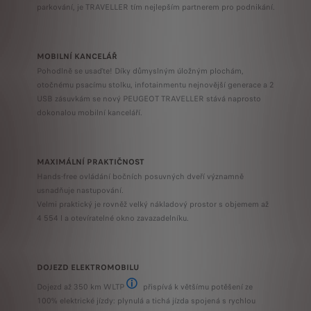
parkování, je TRAVELLER tím nejlepším partnerem pro podnikání.
MOBILNÍ KANCELÁŘ
Pohodlně se usaďte! Díky důmyslným úložným plochám,
otočnému psacímu stolku, infotainmentu nejnovější generace a 2
USB zásuvkám se nový PEUGEOT TRAVELLER stává naprosto
dokonalou mobilní kanceláří.
MAXIMÁLNÍ PRAKTIČNOST
Hands-free ovládání bočních posuvných dveří významně
usnadňuje nastupování.
Velmi praktický je rovněž velký nákladový prostor s objemem až
4 554 l a otevíratelné okno zavazadelníku.
DOJEZD ELEKTROMOBILU
Dojezd až 350 km WLTP
přispívá k většímu potěšení ze
V procesu homologace – dojezd 350 km WLTP s bater
100% elektrické jízdy: plynulá a tichá jízda spojená s rychlou