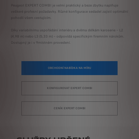
Peugeot EXPERT COMBI je velmi praktický a beze zbytku naplňuje
veškeré profesní požadavky. Různé konfigurace sedadel zajistí optimální
pohodlí všem cestujícím.
Díky variabilnímu uspořádání interiéru a dvěma délkám karoserie – L2
(4,98 m) nebo L3 (5,33 m) – odpovídá specifickým firemním nárokům.
Dostupný je i v 9místném provedení.
OBCHODNÍ NABÍDKA NA MÍRU
KONFIGUROVAT EXPERT COMBI
CENÍK EXPERT COMBI