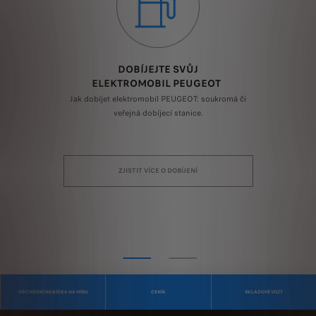
DOBÍJEJTE SVŮJ
ELEKTROMOBIL PEUGEOT
mi
Jak dobíjet elektromobil PEUGEOT: soukromá či
E
du v
veřejná dobíjecí stanice.
výh
e a
zá
ZJISTIT VÍCE O DOBÍJENÍ
OBCHODNÍ NABÍDKA NA MÍRU
CENÍK
SKLADOVÉ VOZY