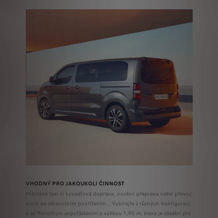
VHODNÝ PRO JAKOUKOLI ČINNOST
Městské taxi či kyvadlová doprava, osobní přeprava nebo převoz
osob se zdravotním postižením... Vybírejte z různých konfigurací,
s až 9místným uspořádáním a výškou 1,90 m, která je ideální pro