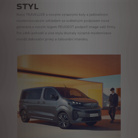
STYL
Nový TRAVELLER s novými výraznými koly a jedinečným
modernizovaným vzhledem se světelným podpisem nové
generace a novým logem PEUGEOT podpoří image vaší firmy.
Pro větší pohodlí a více stylu doznaly výrazné modernizace
rovněž dekorační prvky a čalounění interiéru.