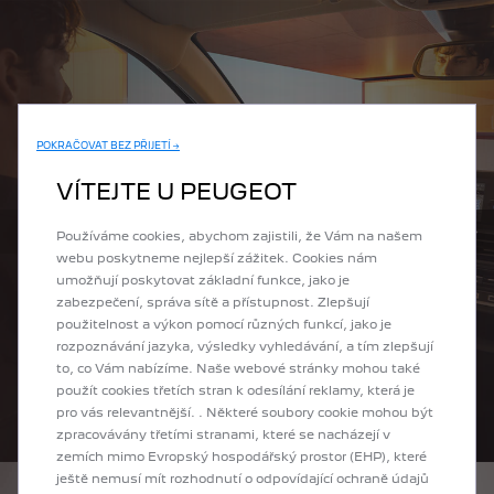
POKRAČOVAT BEZ PŘIJETÍ →
VÍTEJTE U PEUGEOT
Používáme cookies, abychom zajistili, že Vám na našem
Předchozí
Další
webu poskytneme nejlepší zážitek. Cookies nám
umožňují poskytovat základní funkce, jako je
zabezpečení, správa sítě a přístupnost. Zlepšují
použitelnost a výkon pomocí různých funkcí, jako je
rozpoznávání jazyka, výsledky vyhledávání, a tím zlepšují
to, co Vám nabízíme. Naše webové stránky mohou také
použít cookies třetích stran k odesílání reklamy, která je
pro vás relevantnější. . Některé soubory cookie mohou být
zpracovávány třetími stranami, které se nacházejí v
zemích mimo Evropský hospodářský prostor (EHP), které
ještě nemusí mít rozhodnutí o odpovídající ochraně údajů