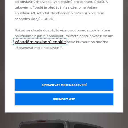
od příslušných evropských orgánů pro ochranu údajů. V
takovém případě je předávání založeno na Vašem
1
/
5
souhlasu (čl. 49 odst. 1a obecného nařízení o ochraně
Předchozí
Další
osobních údajů - GDPR).
MÍSTO ŘIDIČE
KON
Pokud se chcete dozvědět více o souborech cookie, které
šími
Z vyvýšené pozice má řidič nového vozu TRAVELLER výborný přehled
Nový 
používáme a jak je spravovat, můžete přistupovat k našim
konek
zásadám souborů cookie
o okolním provozu. Digitální přístrojový panel s úhlopříčkou 10"
nebo kliknout na tlačítko
K dispozici v
zobrazuje v reálném čase důležité informace o jízdě, včetně
F
„Spravovat moje nastavení“.
asistenčních systémů řízení a zbývajícího dojezdu. Velký 10"*
t
centrální dotykový displej s HD rozlišením navíc podporuje širokou
O
řadu možností konektivity.
Be
a
2
SPRAVOVAT MOJE NASTAVENÍ
PŘIJMOUT VŠE