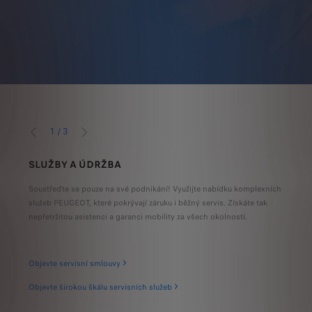
1
/
3
Předchozí
Další
SLUŽBY A ÚDRŽBA
OPE
 výši
Soustřeďte se pouze na své podnikání! Využijte nabídku komplexních
Rozši
o
služeb PEUGEOT, které pokrývají záruku i běžný servis. Získáte tak
Splác
nepřetržitou asistenci a garanci mobility za všech okolností.
odkou
Objevte servisní smlouvy
Objevte širokou škálu servisních služeb